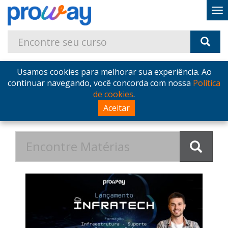
Usamos cookies para melhorar sua experiência. Ao
Home
Blog
lancamentos
continuar navegando, você concorda com nossa
Política
de cookies
.
Notícias na categoria
Aceitar
lancamentos - ProWay