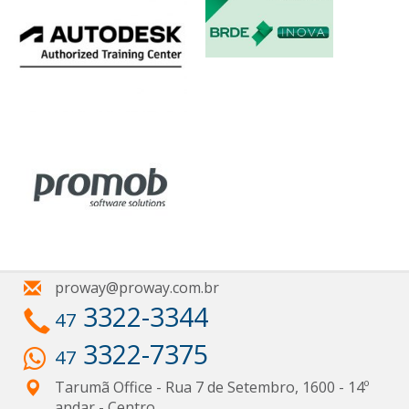
proway@proway.com.br
3322-3344
47
3322-7375
47
Tarumã Office - Rua 7 de Setembro, 1600 - 14º
andar
- Centro