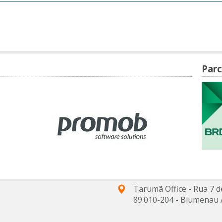
Parc
Tarumã Office - Rua 7 d
89.010-204
-
Blumenau