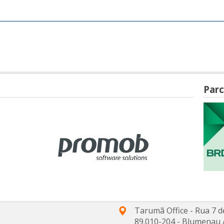
Parc
Tarumã Office - Rua 7 d
89.010-204
-
Blumenau