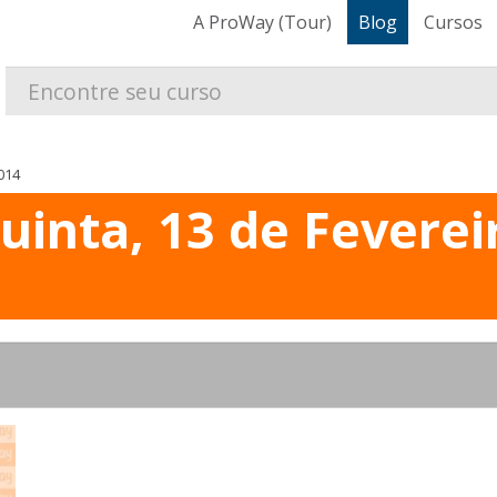
A ProWay (Tour)
Blog
Cursos
014
uinta, 13 de Feverei