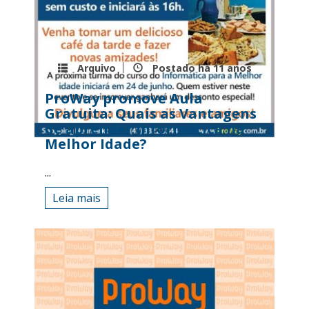
Arquivo
Postado há
11 anos
ProWay promove Aula
Gratuita: Quais as Vantagens
de aprender Informática na
Melhor Idade?
...
Leia mais