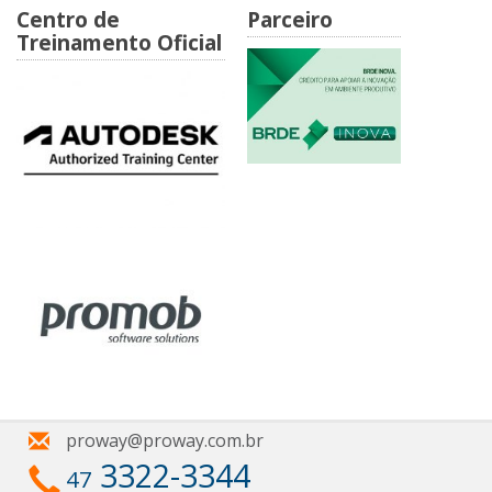
Centro de
Parceiro
Treinamento Oficial
proway@proway.com.br
3322-3344
47