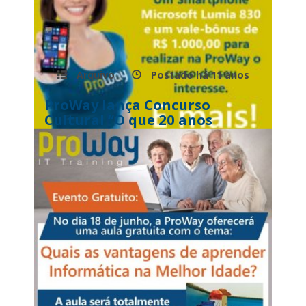
Arquivo
Postado há
11 anos
ProWay lança Concurso
Cultural “O que 20 anos
significam para você?”
...
Leia mais