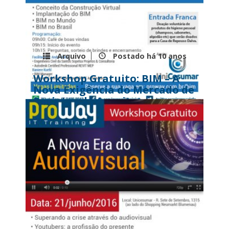
Arquivo
Postado há
10 anos
Workshop Gratuito: BIM – A
Nova Exigência do Mercado de
Projetos de Arquitetura e
Engenharia
...
Leia mais