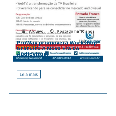
Arquivo
Postado há
10 anos
ProWay promoverá Workshop
Gratuito A Nova Era do
Audiovisual
...
Leia mais