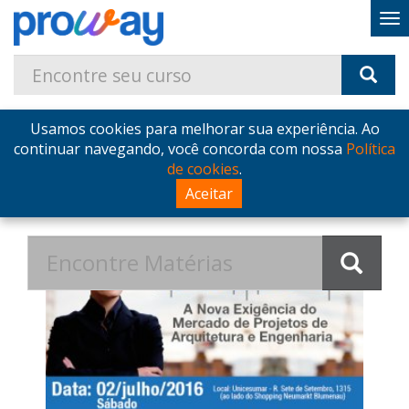
Usamos cookies para melhorar sua experiência. Ao
Home
Blog
Postagens de Junho de 2016
continuar navegando, você concorda com nossa
Política
de cookies
.
Postagens de Junho de 2016
Aceitar
no Blog - ProWay