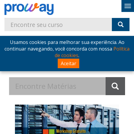
Usamos cookies para melhorar sua experiência. Ao
Home
Blog
Postagens de Março de 2017
continuar navegando, você concorda com nossa
Política
de cookies
.
Postagens de Março de 2017
Aceitar
no Blog - ProWay