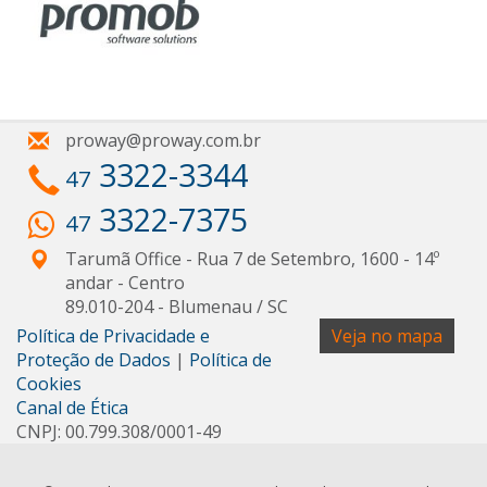
proway@proway.com.br
3322-3344
47
3322-7375
47
Tarumã Office - Rua 7 de Setembro, 1600 - 14º
andar
- Centro
89.010-204
-
Blumenau
/
SC
Política de Privacidade e
Veja no mapa
Proteção de Dados
|
Política de
Cookies
Canal de Ética
CNPJ: 00.799.308/0001-49