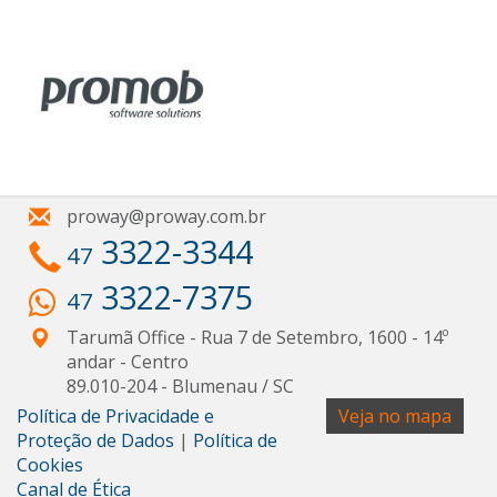
proway@proway.com.br
3322-3344
47
3322-7375
47
Tarumã Office - Rua 7 de Setembro, 1600 - 14º
andar
- Centro
89.010-204
-
Blumenau
/
SC
Política de Privacidade e
Veja no mapa
Proteção de Dados
|
Política de
Cookies
Canal de Ética