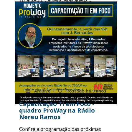
WhatsApp, Câmera, Aplicativos....
Leia mais
Arquivo
Postado há
9 anos
Capacitação TI em Foco -
quadro ProWay na Rádio
Nereu Ramos
Confira a programação das próximas