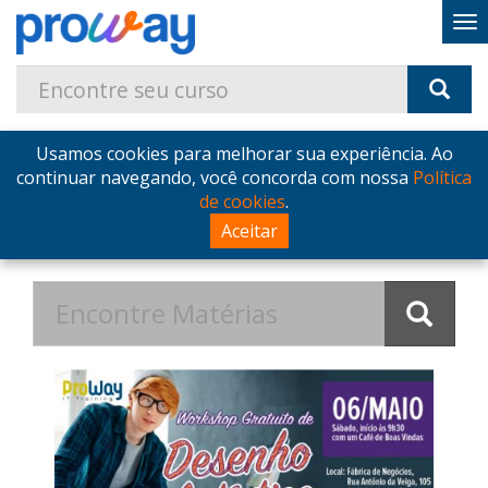
Usamos cookies para melhorar sua experiência. Ao
Home
Blog
Postagens de Abril de 2017
continuar navegando, você concorda com nossa
Política
de cookies
.
Postagens de Abril de 2017 no
Aceitar
Blog - ProWay