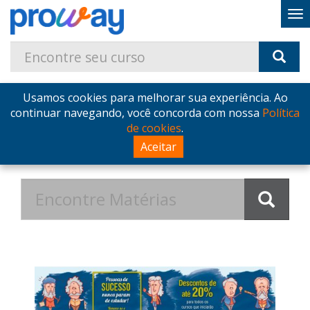
Usamos cookies para melhorar sua experiência. Ao
Home
Blog
Postagens de Setembro de 2017
continuar navegando, você concorda com nossa
Política
de cookies
.
Postagens de Setembro de
Aceitar
2017 no Blog - ProWay