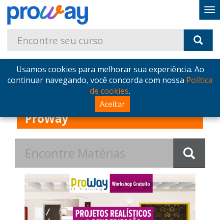
Usamos cookies para melhorar sua experiência. Ao
Home
Blog
Postagens de Quarta, 07 de Março de 2018
continuar navegando, você concorda com nossa
Política
de cookies
.
Postagens de Quarta, 07 de
Aceitar
Março de 2018 no Blog -
ProWay