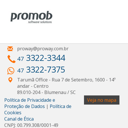
proway@proway.com.br
3322-3344
47
3322-7375
47
Tarumã Office - Rua 7 de Setembro, 1600 - 14º
andar
- Centro
89.010-204
-
Blumenau
/
SC
Política de Privacidade e
Veja no mapa
Proteção de Dados
|
Política de
Cookies
Canal de Ética
CNPJ: 00.799.308/0001-49