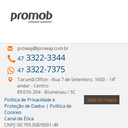
proway@proway.com.br
3322-3344
47
3322-7375
47
Tarumã Office - Rua 7 de Setembro, 1600 - 14º
andar
- Centro
89.010-204
-
Blumenau
/
SC
Política de Privacidade e
Veja no mapa
Proteção de Dados
|
Política de
Cookies
Canal de Ética
CNPJ: 00.799.308/0001-49