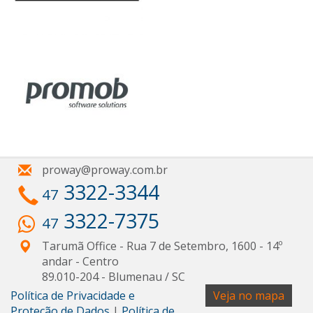
proway@proway.com.br
3322-3344
47
3322-7375
47
Tarumã Office - Rua 7 de Setembro, 1600 - 14º
andar
- Centro
89.010-204
-
Blumenau
/
SC
Política de Privacidade e
Veja no mapa
Proteção de Dados
|
Política de