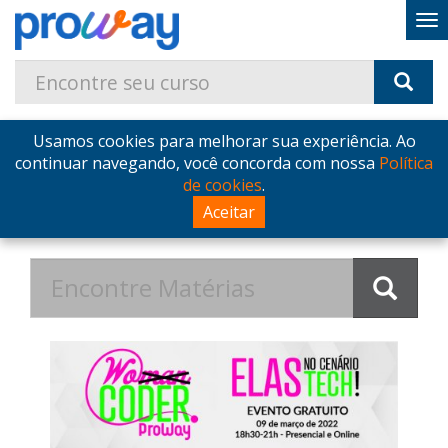
Usamos cookies para melhorar sua experiência. Ao
Home
Blog
Postagens de Fevereiro de 2022
continuar navegando, você concorda com nossa
Política
de cookies
.
Postagens de Fevereiro de
Aceitar
2022 no Blog - ProWay