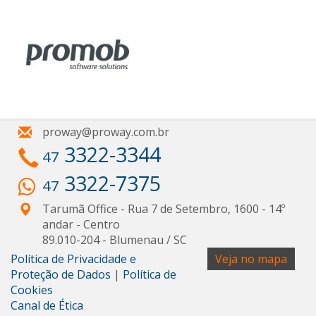
proway@proway.com.br
3322-3344
47
3322-7375
47
Tarumã Office - Rua 7 de Setembro, 1600 - 14º
andar
- Centro
89.010-204
-
Blumenau
/
SC
Política de Privacidade e
Veja no mapa
Proteção de Dados
|
Política de
Cookies
Canal de Ética