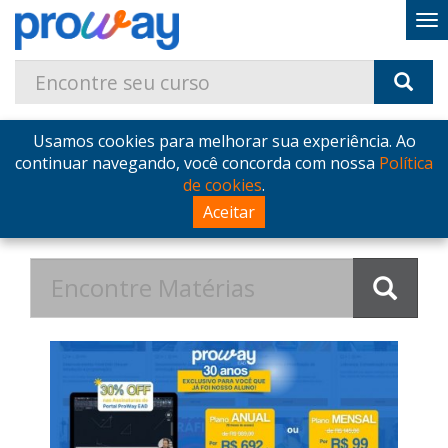
Usamos cookies para melhorar sua experiência. Ao
Home
Blog
Postagens de Agosto de 2025
continuar navegando, você concorda com nossa
Política
de cookies
.
Postagens de Agosto de 2025
Aceitar
no Blog - ProWay