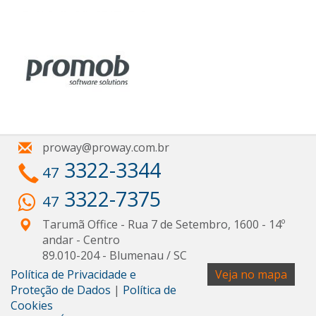
proway@proway.com.br
3322-3344
47
3322-7375
47
Tarumã Office - Rua 7 de Setembro, 1600 - 14º
andar
- Centro
89.010-204
-
Blumenau
/
SC
Política de Privacidade e
Veja no mapa
Proteção de Dados
|
Política de
Cookies