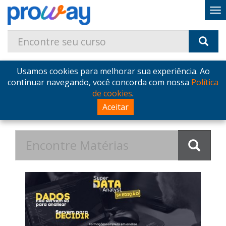
Usamos cookies para melhorar sua experiência. Ao
Home
Blog
Postagens de Fevereiro de 2026
continuar navegando, você concorda com nossa
Política
de cookies
.
Postagens de Fevereiro de
Aceitar
2026 no Blog - ProWay