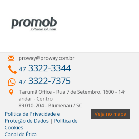
proway@proway.com.br
3322-3344
47
3322-7375
47
Tarumã Office - Rua 7 de Setembro, 1600 - 14º
andar
- Centro
89.010-204
-
Blumenau
/
SC
Política de Privacidade e
Veja no mapa
Proteção de Dados
|
Política de
Cookies
Canal de Ética