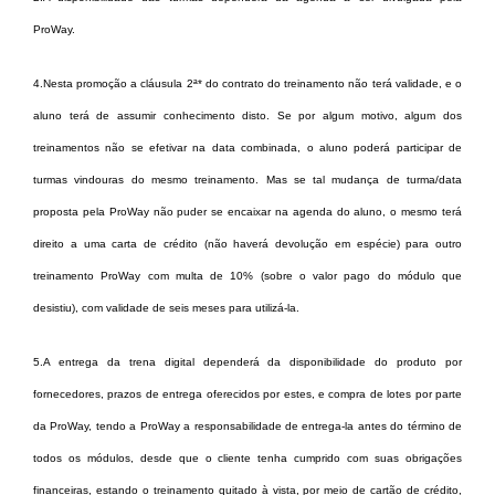
ProWay.
4.
Nesta promoção a cláusula 2ª* do contrato do treinamento não terá validade, e o
aluno terá de assumir conhecimento disto. Se por algum motivo, algum dos
treinamentos não se efetivar na data combinada, o aluno poderá participar de
turmas vindouras do mesmo treinamento. Mas se tal mudança de turma/data
proposta pela ProWay não puder se encaixar na agenda do aluno, o mesmo terá
direito a uma carta de crédito (não haverá devolução em espécie) para outro
treinamento ProWay com multa de 10% (sobre o valor pago do módulo que
desistiu), com validade de seis meses para utilizá-la.
5.
A entrega da trena digital dependerá da disponibilidade do produto por
fornecedores, prazos de entrega oferecidos por estes, e compra de lotes por parte
da ProWay, tendo a ProWay a responsabilidade de entrega-la antes do término de
todos os módulos, desde que o cliente tenha cumprido com suas obrigações
financeiras, estando o treinamento quitado à vista, por meio de cartão de crédito,