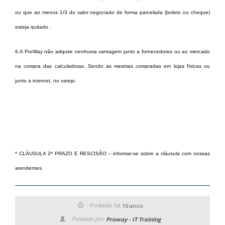
ou que ao menos 1/3 do valor negociado de forma parcelada (boleto ou cheque)
esteja quitado .
6.
A ProWay não adquire nenhuma vantagem junto a fornecedores ou ao mercado
na compra das calculadoras. Sendo as mesmas compradas em lojas físicas ou
junto a internet, no varejo.
* CLÁUSULA 2ª PRAZO E RESCISÃO – informar-se sobre a cláusula com nossas
atendentes.
Postado há
10 anos
Postado por
Proway - IT Training