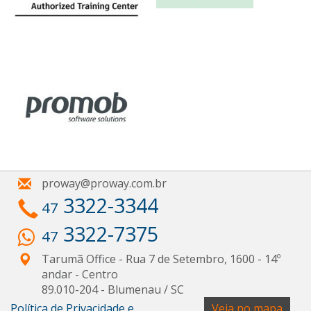
proway@proway.com.br
3322-3344
47
3322-7375
47
Tarumã Office - Rua 7 de Setembro, 1600 - 14º
andar
- Centro
89.010-204
-
Blumenau
/
SC
Política de Privacidade e
Veja no mapa