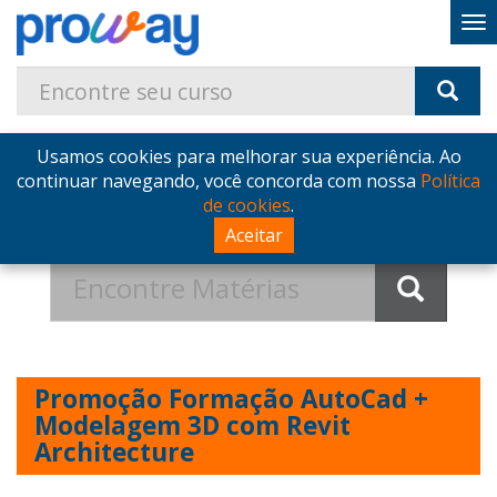
Usamos cookies para melhorar sua experiência. Ao
Home
Blog
continuar navegando, você concorda com nossa
Política
Promoção Formação AutoCad + Modelagem 3D com
de cookies
.
Revit Architecture
Aceitar
Promoção Formação AutoCad +
Modelagem 3D com Revit
Architecture